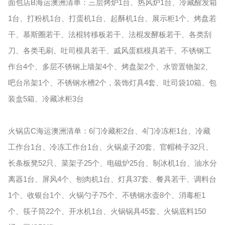
面包店B海运澳洲清单：三层烤炉1台、热风炉1台、冷藏醒发箱
1台、打粉机1台、打蛋机1台、起酥机1台、展示柜1个、烤盘若
干、慕斯圈若干、法棍转移板若干、法棍发酵板若干、各类刮
刀、各类毛刷、吐司模具若干、戚风蛋糕模具若干、不锈钢工
作台4个、多层不锈钢上墙架4个、烤盘架2个、水管置物架2、
吧台吊架1个、不锈钢水槽2个，装饰灯具4套、吐司袋10箱、包
装盒5箱、冷藏冰柜3台
火锅店C海运澳洲清单：6门冷藏柜2台、4门冷冻柜1台、冷藏
工作台1台、冷冻工作台1台、火锅桌子20套、官帽椅子32只、
长条板凳52只、菜架子25个、电磁炉25台、制冰机1台、油水分
离器1台、屏风4个、刨肉机1台、灯具37套、餐具若干、调料台
1个、收银台1个、火锅勺子75个、不锈钢水壶8个、消毒柜1
个、筷子筒22个、开水机1台、火锅锅具45套、火锅底料150