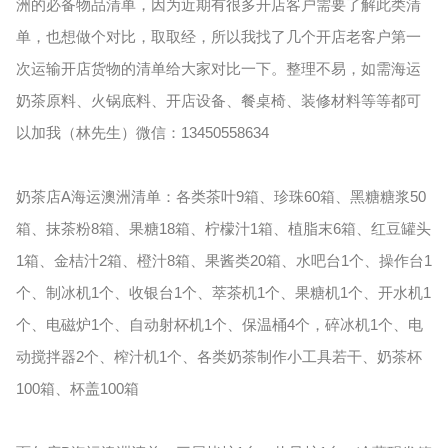
洲的必备物品清单，因为近期有很多开店客户需要了解此类清
单，也想做个对比，取取经，所以我找了几个开店老客户第一
次运输开店货物的清单给大家对比一下。整理不易，如需海运
奶茶原料、火锅底料、开店设备、餐桌椅、装修材料等等都可
以加我（林先生）微信：13450558634
奶茶店A海运澳洲清单：各类茶叶9箱、珍珠60箱、黑糖糖浆50
箱、抹茶粉8箱、果糖18箱、柠檬汁1箱、植脂末6箱、红豆罐头
1箱、金桔汁2箱、橙汁8箱、果酱类20箱、水吧台1个、操作台1
个、制冰机1个、收银台1个、萃茶机1个、果糖机1个、开水机1
个、电磁炉1个、自动射杯机1个、保温桶4个，碎冰机1个、电
动搅拌器2个、榨汁机1个、各类奶茶制作小工具若干、奶茶杯
100箱、杯盖100箱