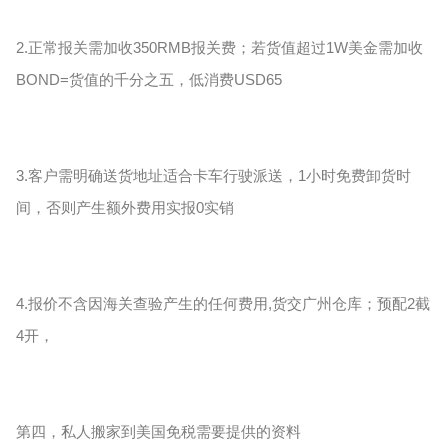
2.正常报关需加收350RMB报关费；若货值超过1W美金需加收
BOND=货值的千分之五，低消费USD65
3.客户需明确送货地址适合卡车行驶派送，1小时免费卸货时
间，否则产生额外费用实报0实销
4.报价不含因海关查验产生的任何费用,货交广州仓库；预配2截
4开，
第四，私人搬家到美国免税需要提供的资料