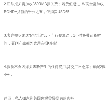
2.正常报关需加收350RMB报关费；若货值超过1W美金需加收
BOND=货值的千分之五，低消费USD65
3.客户需明确送货地址适合卡车行驶派送，1小时免费卸货时
间，否则产生额外费用实报0实销
4.报价不含因海关查验产生的任何费用,货交广州仓库；预配2截
4开，
第四，私人搬家到美国免税需要提供的资料