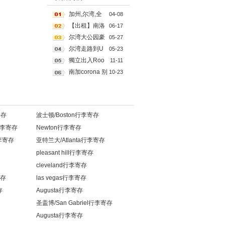
加州,尔湾,全
04-08
新,单房,出租,长短租,
【出租】南洛
06-17
即住,门禁小区,请电
杉矶全新装修1b1b
尔湾大公园豪
05-27
9492791988
独立出入
华套房六月中起租
尔湾走路到U
05-23
CI一个女生单房出
獨立出入Roo
11-11
租,找UCI安静女生2
m For Rent (Hacien
南加corona 别
10-23
023年6月20月入住
da Heights)
墅整租 4b3b
寄存
波士顿/Boston行李寄存
ia行李寄存
Newton行李寄存
行李寄存
亚特兰大/Atlanta行李寄存
pleasant hill行李寄存
cleveland行李寄存
存
las vegas行李寄存
存
Augusta行李寄存
圣盖博/San Gabriel行李寄存
Augusta行李寄存