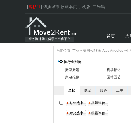
[
洛杉矶
]
切换城市
收藏本页
手机版
二维码
首页
房
服务海外华人留学生租房平台
当前位置:
首页
»
美国
»
洛杉矶/Los Angeles
»
生
按行业浏览
搬家搬运
机场接送
家电维修
园林园艺
全部
供应
服务
二手