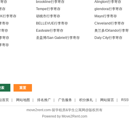
行李寄存
brookline行李寄存
Alington行李寄存
寄存
Tempe行李寄存
glendora行李寄存
ARK行李寄存
胡桃市行李寄存
Mayo行李寄存
李寄存
BELLEVUE行李寄存
Cleveland行李寄存
行李寄存
Eastvale行李寄存
奥兰多/Orlando行李
n行李寄存
圣盖博/San Gabriel行李寄存
Daly City行李寄存
李寄存
重置
站首页
|
网站地图
|
排名推广
|
广告服务
|
积分换礼
|
网站留言
|
RS
move2rent.com-留学租房&学生公寓网@版权所有
Powered by Move2Rent.com