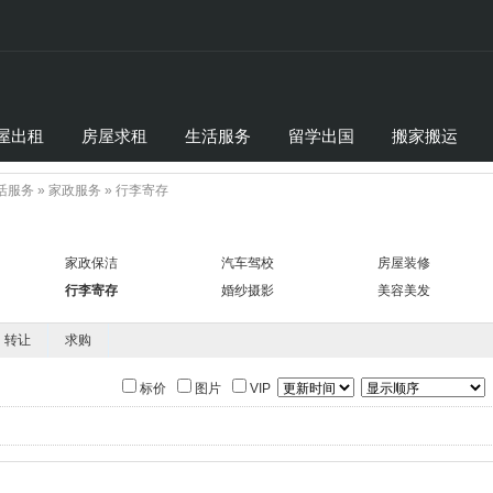
屋出租
房屋求租
生活服务
留学出国
搬家搬运
活服务
»
家政服务
»
行李寄存
家政保洁
汽车驾校
房屋装修
行李寄存
婚纱摄影
美容美发
转让
求购
标价
图片
VIP