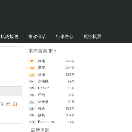
机场接送
家政保洁
行李寄存
航空机票
本周搜索排行
旅馆
527条
搬家
1336条
旅游
855条
东南区
99条
Deakin
13条
纽约
84条
法拉盛
10条
接送
879条
接机
334条
Bundoora
11条
最新房源